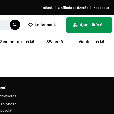
|
|
Rólunk
Szállítás és fizetés
Kapcsolat
kedvencek
Ajánlatkérés
Semmelrock térkő
SW térkő
Viastein térkő
enü
ánlatkérés
rek, cikkek
pcsolat