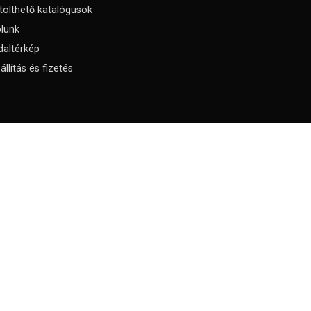
tölthető katalógusok
lunk
daltérkép
állítás és fizetés