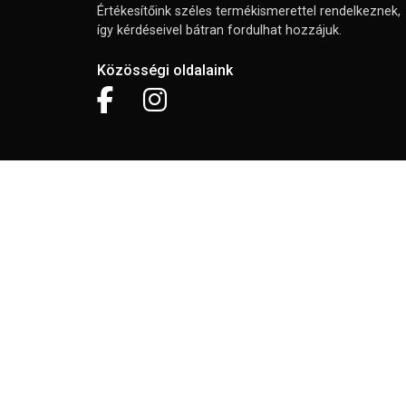
Értékesítőink széles termékismerettel rendelkeznek,
így kérdéseivel bátran fordulhat hozzájuk.
Közösségi oldalaink