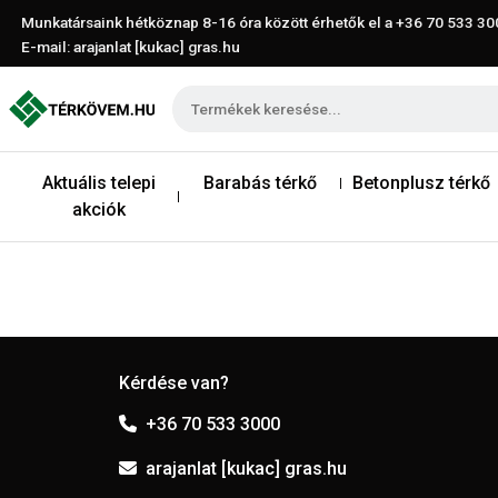
Munkatársaink hétköznap 8-16 óra között érhetők el a
+36 70 533 30
E-mail: arajanlat [kukac] gras.hu
Aktuális telepi
Barabás térkő
Betonplusz térkő
akciók
Kérdése van?
+36 70 533 3000
arajanlat [kukac] gras.hu