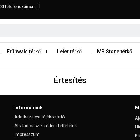
|
00
telefonszámon.
Frühwald térkő
Leier térkő
MB Stone térkő
Értesítés
Információk
M
Adatkezelési tájékoztató
Aj
Általános szerződési feltételek
Hí
Impresszum
Ka