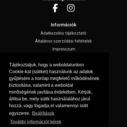
Információk
Adatkezelési tájékoztató
Általános szerződési feltételek
Impresszum
Süti beállítások
Tájékoztatjuk, hogy a weboldalunkon
Cookie-kat (sütiket) használunk az adatok
Menü
gyűjtésére a honlap megfelelő működésének
Ajánlatkérés
biztosítása, valamint a weboldal
Hírek, cikkek
minőségének javítása érdekében. Kérjük,
állítsa be, mely sütik használatához járul
Kapcsolat
hozzá, vagy fogadja el valamennyi sütit
Letölthető katalógusok
egyszerre.
Beállítások
Rólunk
További információt kérek
Oldaltérkép