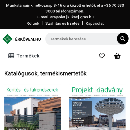
Munkatársaink hétköznap 8-16 óra között érhetők el a
+36 70 533
3000
telefonszámon.
E-mail: arajanlat [kukac] gras.hu
|
|
Rólunk
Szállítás és fizetés
Kapcsolat
Termékek
Katalógusok, termékismertetők