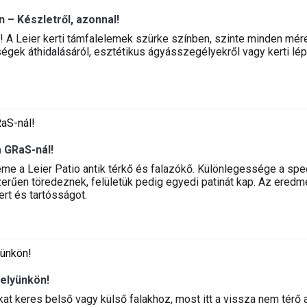
 – Készletről, azonnal!
an! A Leier kerti támfalelemek szürke színben, szinte minden mér
égek áthidalásáról, esztétikus ágyásszegélyekről vagy kerti lépc
a GRaS-nál!
e a Leier Patio antik térkő és falazókő. Különlegessége a speciá
szerűen töredeznek, felületük pedig egyedi patinát kap. Az ered
rt és tartósságot.
helyünkön!
t keres belső vagy külső falakhoz, most itt a vissza nem térő a