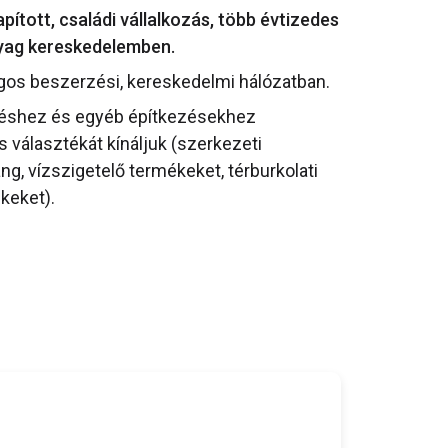
ított, családi vállalkozás, több évtizedes
nyag kereskedelemben.
gos beszerzési, kereskedelmi hálózatban.
téshez és egyéb építkezésekhez
választékát kínáljuk (szerkezeti
ang, vízszigetelő termékeket, térburkolati
keket).