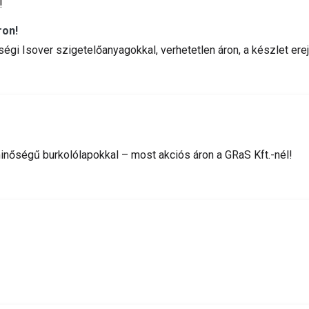
ron!
őségi Isover szigetelőanyagokkal, verhetetlen áron, a készlet erej
nőségű burkolólapokkal – most akciós áron a GRaS Kft.-nél!