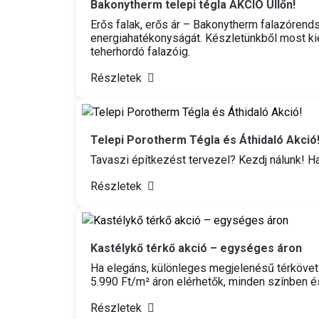
Bakonytherm telepi tégla AKCIÓ Üllőn!
Erős falak, erős ár – Bakonytherm falazórend
energiahatékonyságát. Készletünkből most kie
teherhordó falazóig.
Részletek
Telepi Porotherm Tégla és Áthidaló Akció
Tavaszi építkezést tervezel? Kezdj nálunk! Has
Részletek
Kastélykő térkő akció – egységes áron
Ha elegáns, különleges megjelenésű térkövet 
5.990 Ft/m² áron elérhetők, minden színben 
Részletek