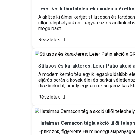
Leier kerti támfalelemek minden méretben
Alakítsa ki álmai kertjét stílusosan és tartós
üllői telephelyünkön. Legyen szó szintkülönbs
megoldást.
Részletek
Stílusos és karakteres: Leier Patio akció 
A modern kertépítés egyik legsokoldalúbb elem
eljárás során a kövek élei és sarkai véletlen
díszburkolat, amely egyszerre sugároz karakte
Részletek
Hatalmas Cemacon tégla akció üllői telep
Építkezők, figyelem! Ha minőségi alapanyagoka