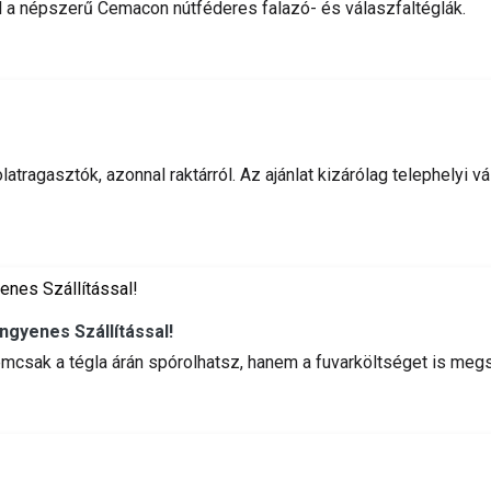
el a népszerű Cemacon nútféderes falazó- és válaszfaltéglák.
olatragasztók, azonnal raktárról. Az ajánlat kizárólag telephely
ngyenes Szállítással!
mcsak a tégla árán spórolhatsz, hanem a fuvarköltséget is megs