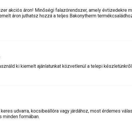
szer akciós áron! Minőségi falazórendszer, amely évtizedekre m
melt áron juthatsz hozzá a teljes Bakonytherm termékcsaládhoz
!
ználd ki kiemelt ajánlatunkat közvetlenül a telepi készletünkről
keres udvarra, kocsibeállóra vagy járdához, most érdemes vála
és minden formában.