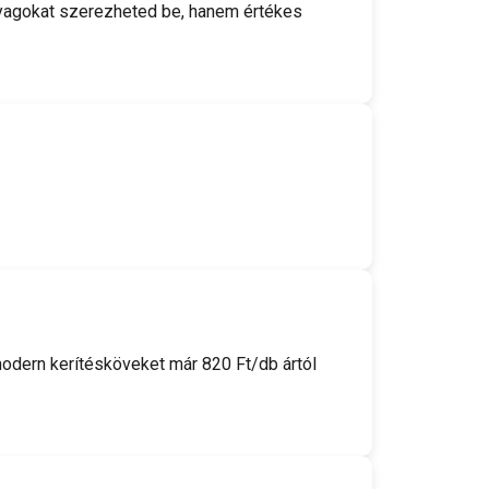
yagokat szerezheted be, hanem értékes
odern kerítésköveket már 820 Ft/db ártól