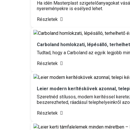
Ha idén Masterplast szigetelőanyagokat vás
nyereményekre is esélyed lehet.
Részletek
Carboland homlokzati, lépésálló, terhelhe
Tudtad, hogy a Carboland az egyik legjobb m
Részletek
Leier modern kerítéskövek azonnal, telepi
Szeretnéd stílusos, modern kerítéssel kerete
beszerezheted, ráadásul telephelyeinkről azon
Részletek