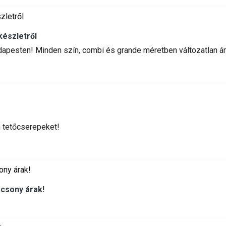
készletről
udapesten! Minden szín, combi és grande méretben változatlan ár
n tetőcserepeket!
acsony árak!