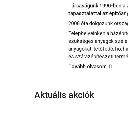
Társaságunk 1990-ben alap
tapasztalattal az építőa
2008 óta dolgozunk orszá
Telephelyeinken a házépí
szükséges anyagok széles 
anyagokat, tetőfedő, hő, h
és szárazépítészeti termé
Tovább olvasom
Aktuális akciók