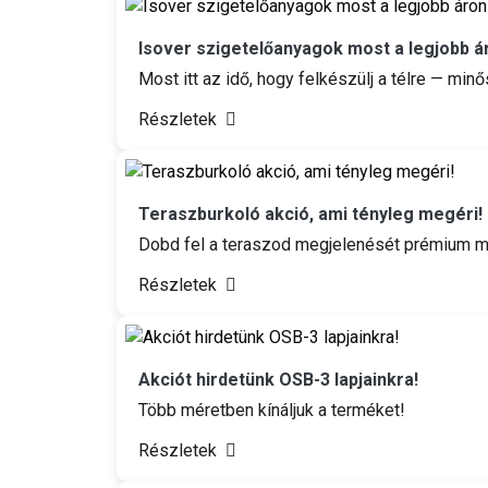
Isover szigetelőanyagok most a legjobb á
Most itt az idő, hogy felkészülj a télre — min
Részletek
Teraszburkoló akció, ami tényleg megéri!
Dobd fel a teraszod megjelenését prémium mi
Részletek
Akciót hirdetünk OSB-3 lapjainkra!
Több méretben kínáljuk a terméket!
Részletek