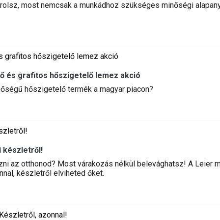
árolsz, most nemcsak a munkádhoz szükséges minőségi alapan
tő és grafitos hőszigetelő lemez akció
inőségű hőszigetelő termék a magyar piacon?
 készletről!
zni az otthonod? Most várakozás nélkül belevághatsz! A Leier m
nal, készletről elviheted őket.