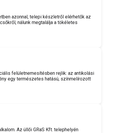
etben azonnal, telepi készletről elérhetők az
sőkről, nálunk megtalálja a tökéletes
lis felületnemesítésben rejlik: az antikolási
mény egy természetes hatású, színmelírozott
lkalom. Az üllői GRaS Kft. telephelyén