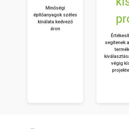
Minőségi
építőanyagok széles
kínálata kedvező
áron
Értékesí
segítenek a
termé
kiválasztás
végig kí
projekte