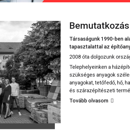
Bemutatkozás
Társaságunk 1990-ben alap
tapasztalattal az építőa
2008 óta dolgozunk orszá
Telephelyeinken a házépí
szükséges anyagok széles 
anyagokat, tetőfedő, hő, h
és szárazépítészeti termé
Tovább olvasom