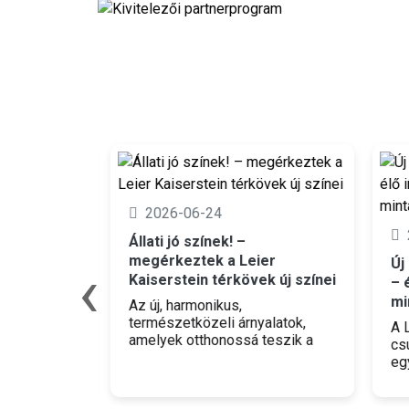
2026-06-24
2
Állati jó színek! –
ója
megérkeztek a Leier
‹
Új s
Kaiserstein térkövek új színei
– él
ket
mint
Az új, harmonikus,
giát
természetközeli árnyalatok,
A Le
amelyek otthonossá teszik a
csup
kertet.
egy b
amel
insp