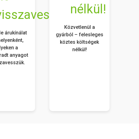
Közvetlenül a
e árukínálat
gyárból – felesleges
helyenként,
köztes költségek
yeken a
nélkül!
adt anyagot
szavesszük.