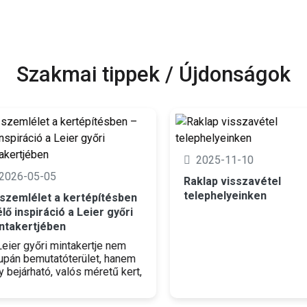
Szakmai tippek / Újdonságok
2025-11-10
026-05-05
Raklap visszavétel
telephelyeinken
zemlélet a kertépítésben
ő inspiráció a Leier győri
akertjében
ier győri mintakertje nem
án bemutatóterület, hanem
ejárható, valós méretű kert,
y egyszerre szolgál
irációs forrásként és