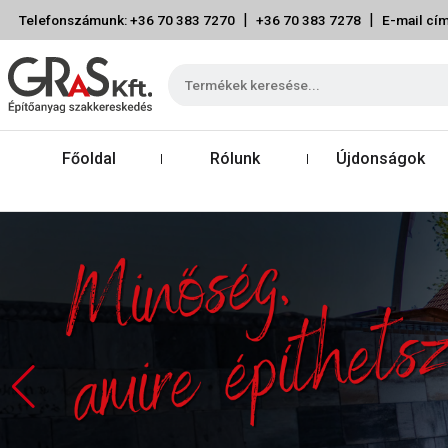
|
|
Telefonszámunk: +36 70 383 7270
+36 70 383 7278
E-mail cím
Főoldal
Rólunk
Újdonságok