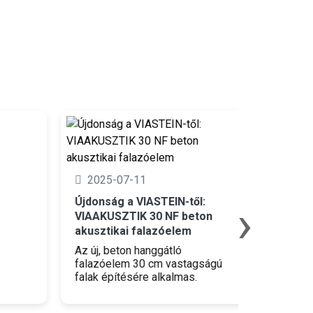
2025-0
2025-07-11
Újdonság
modulári
›
Újdonság a VIASTEIN-től:
VIAAKUSZTIK 30 NF beton
Esztétik
akusztikai falazóelem
maximáli
támfalak 
Az új, beton hanggátló
falazóelem 30 cm vastagságú
falak építésére alkalmas.