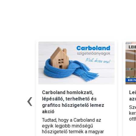
‹
Carboland homlokzati,
Leie
énynyár
lépésálló, terhelhető és
azon
grafitos hőszigetelő lemez
Szer
akció
kerí
sárolsz,
otth
Tudtad, hogy a Carboland az
ádhoz
nélk
egyik legjobb minőségű
mode
hőszigetelő termék a magyar
eted be,