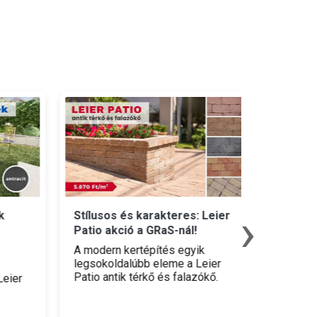
›
Stílusos és karakteres: Leier
Hatalma
Patio akció a GRaS-nál!
akció üll
A modern kertépítés egyik
Építkezők
legsokoldalúbb eleme a Leier
minőségi
Patio antik térkő és falazókő.
belső vag
ier
Különlegessége a speciális
itt a vis
felületnemesítésben rejlik: az
üllői GRa