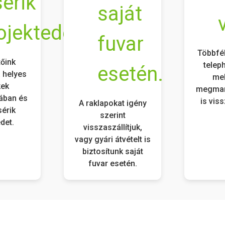
Többfél
tőink
telep
 helyes
mel
kek
megmar
ában és
is vis
A raklapokat igény
sérik
szerint
det.
visszaszállítjuk,
vagy gyári átvételt is
biztosítunk saját
fuvar esetén.