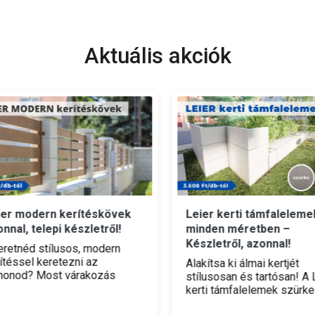
Aktuális akciók
r modern kerítéskövek
Leier kerti támfalelemek
nal, telepi készletről!
minden méretben –
Készletről, azonnal!
etnéd stílusos, modern
téssel keretezni az
Alakítsa ki álmai kertjét
onod? Most várakozás
stílusosan és tartósan! A Le
ül belevághatsz! A Leier
kerti támfalelemek szürke
rn kerítésköveket már 820
színben, szinte minden