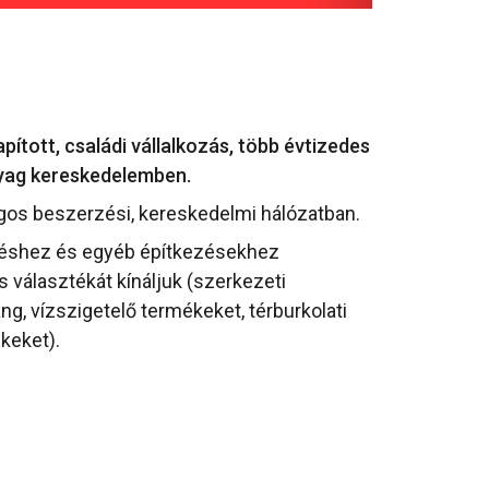
ított, családi vállalkozás, több évtizedes
nyag kereskedelemben.
gos beszerzési, kereskedelmi hálózatban.
téshez és egyéb építkezésekhez
választékát kínáljuk (szerkezeti
ang, vízszigetelő termékeket, térburkolati
keket).