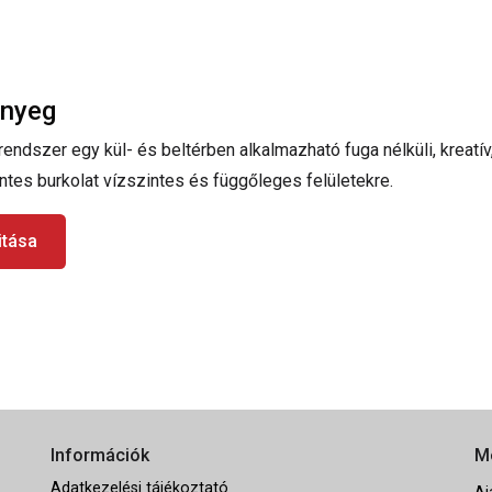
őnyeg
ndszer egy kül- és beltérben alkalmazható fuga nélküli, kreatív,
tes burkolat vízszintes és függőleges felületekre.
itása
Információk
M
Adatkezelési tájékoztató