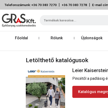
|
|
Telefonszámunk: +36 70 383 7270
+36 70 383 7278
E-mail cím
Főoldal
Rólunk
Újdonságok
Letölthető katalógusok
Leier Kaiserste
Pincétől a padlásig és
Katalógus megny