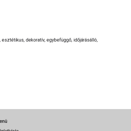
 esztétikus, dekoratív, egybefüggő, időjárásálló,
enü