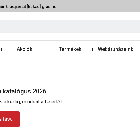
ünk: arajanlat [kukac] gras.hu
Akciók
Termékek
Webáruházaink
in katalógus 2026
 a kertig, mindent a Leiertől.
itása