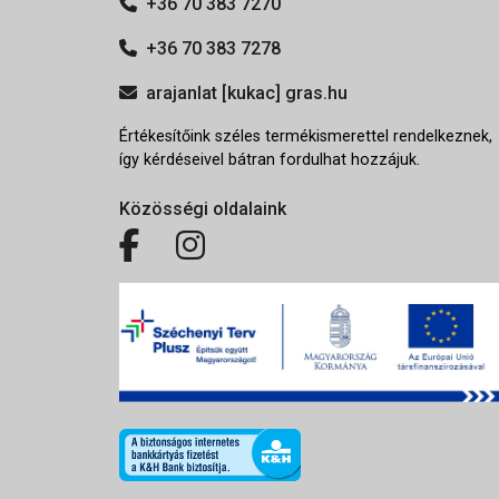
+36 70 383 7270
+36 70 383 7278
arajanlat [kukac] gras.hu
Értékesítőink széles termékismerettel rendelkeznek,
így kérdéseivel bátran fordulhat hozzájuk.
Közösségi oldalaink