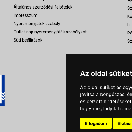
Aj
Általános szerződési feltételek
Sz
Impresszum
Ka
Nyereményjáték szabály
Le
Outlet nap nyereményjáték szabályzat
Ró
Süti beállítások
Sz
Az oldal sütike
Az oldal sütiket és e
javítsa a böngészési é
és célzott hirdetéseket
hogy megtudjuk honnan
Elfogadom
Elutas