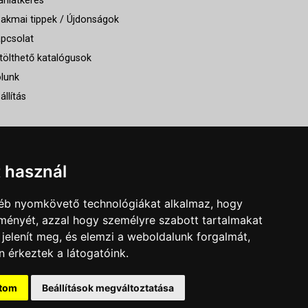
ánlatkérés
akmai tippek / Újdonságok
pcsolat
tölthető katalógusok
lunk
állítás
t használ
gyéb nyomkövető technológiákat alkalmaz, hogy
lményét, azzal hogy személyre szabott tartalmakat
 jelenít meg, és elemzi a weboldalunk forgalmát,
 érkeztek a látogatóink.
ítom
Beállítások megváltoztatása