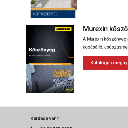
Murexin kősz
A Murexin kőszőnyeg re
kopásálló, csúszásmen
Katalógus megny
Kérdése van?