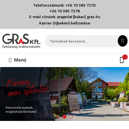
Telefonszámunk: +36 70 383 7270
+36 70 383 7278
E-mail címünk: arajanlat [kukac] gras.hu
Karrier
Díjbekérő befizetése
Menü