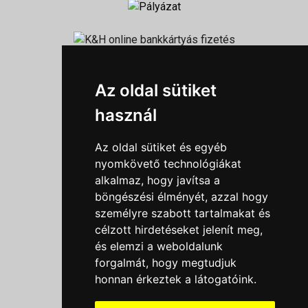
Információk
Az oldal sütiket
Adatkezelési tájékoztató
használ
Általános szerződési feltételek
Impresszum
Az oldal sütiket és egyéb
Nyereményjáték szabály
nyomkövető technológiákat
alkalmaz, hogy javítsa a
Outlet nap nyereményjáték szabályzat
böngészési élményét, azzal hogy
Süti beállítások
személyre szabott tartalmakat és
célzott hirdetéseket jelenít meg,
Menü
és elemzi a weboldalunk
Ajánlatkérés
forgalmát, hogy megtudjuk
honnan érkeztek a látogatóink.
Szakmai tippek / Újdonságok
Kapcsolat