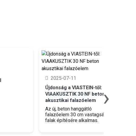
2025-0
2025-07-11
Újdonság
modulári
›
Újdonság a VIASTEIN-től:
VIAAKUSZTIK 30 NF beton
Esztétik
akusztikai falazóelem
maximáli
támfalak 
Az új, beton hanggátló
falazóelem 30 cm vastagságú
falak építésére alkalmas.