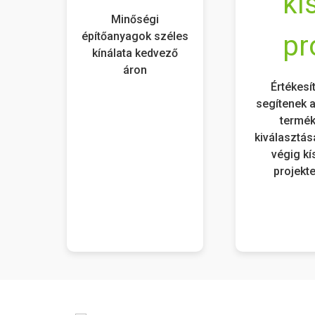
Minőségi
építőanyagok széles
kínálata kedvező
áron
Értékesí
segítenek a
termé
kiválasztás
végig kí
projekte