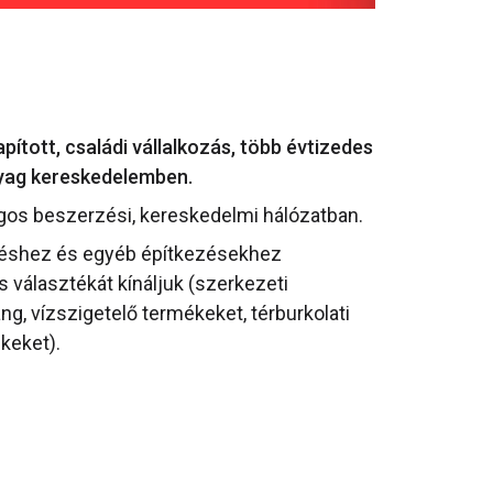
ított, családi vállalkozás, több évtizedes
nyag kereskedelemben.
gos beszerzési, kereskedelmi hálózatban.
téshez és egyéb építkezésekhez
választékát kínáljuk (szerkezeti
ang, vízszigetelő termékeket, térburkolati
keket).