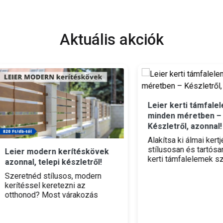
Aktuális akciók
Leier kerti támfalelemek
minden méretben –
Készletről, azonnal!
Alakítsa ki álmai kertjét
stílusosan és tartósan! A Le
r modern kerítéskövek
kerti támfalelemek szürke
nal, telepi készletről!
színben, szinte minden
etnéd stílusos, modern
méretben azonnal, telepi
téssel keretezni az
készletről elérhetők az üllő
onod? Most várakozás
telephelyünkön. Legyen sz
ül belevághatsz! A Leier
szintkülönbségek áthidalásá
rn kerítésköveket már 820
esztétikus ágyásszegélyek