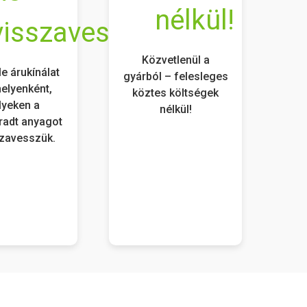
Közvetlenül a
e árukínálat
gyárból – felesleges
helyenként,
köztes költségek
yeken a
nélkül!
adt anyagot
szavesszük.