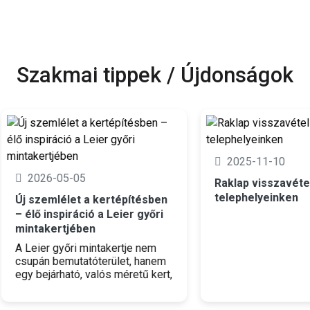
Szakmai tippek / Újdonságok
2025-11-10
026-05-05
Raklap visszavétel
telephelyeinken
zemlélet a kertépítésben
ő inspiráció a Leier győri
akertjében
ier győri mintakertje nem
án bemutatóterület, hanem
ejárható, valós méretű kert,
y egyszerre szolgál
irációs forrásként és