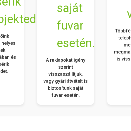
Többfél
tőink
telep
 helyes
mel
kek
megmar
ában és
is vis
A raklapokat igény
sérik
szerint
det.
visszaszállítjuk,
vagy gyári átvételt is
biztosítunk saját
fuvar esetén.