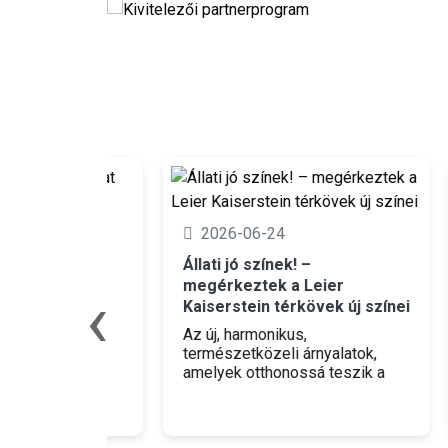
2026-06-24
2
Állati jó színek! –
ója
megérkeztek a Leier
‹
Új s
Kaiserstein térkövek új színei
– él
ket
mint
Az új, harmonikus,
giát
természetközeli árnyalatok,
A Le
amelyek otthonossá teszik a
csup
kertet.
egy b
amel
insp