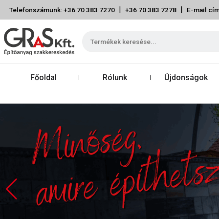
|
|
Telefonszámunk: +36 70 383 7270
+36 70 383 7278
E-mail cím
Főoldal
Rólunk
Újdonságok