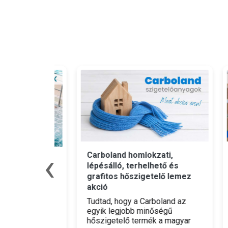
‹
Carboland homlokzati,
Leie
énynyár
lépésálló, terhelhető és
azon
grafitos hőszigetelő lemez
Szer
akció
kerí
sárolsz,
otth
Tudtad, hogy a Carboland az
ádhoz
nélk
egyik legjobb minőségű
mode
hőszigetelő termék a magyar
eted be,