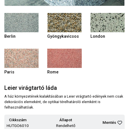
Berlin
Gyöngykavicsos
London
Paris
Rome
Leier virágtartó láda
A ház környezetének kialakításában a Leier virágtartó edények nem csak
dekorációs elemeként, de optikai térelhatároló elemként is
felhasználhatóak.
Cikkszám
Állapot
Mentés
HUTGO6010
Rendelhető