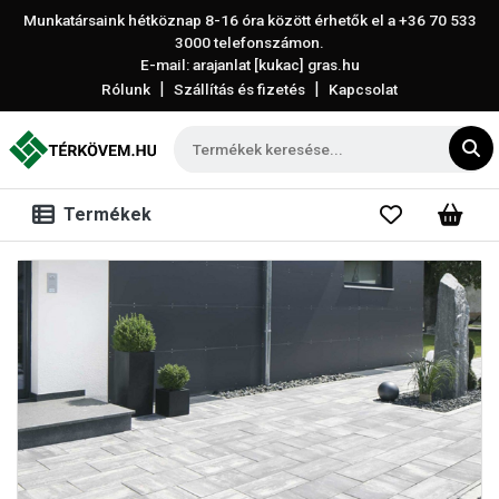
Munkatársaink hétköznap 8-16 óra között érhetők el a
+36 70 533
3000
telefonszámon.
E-mail: arajanlat [kukac] gras.hu
|
|
Rólunk
Szállítás és fizetés
Kapcsolat
Termékek