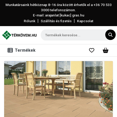
Munkatársaink hétköznap 8-16 óra között érhetők el a
+36 70 533
3000
telefonszámon.
E-mail: arajanlat [kukac] gras.hu
|
|
Rólunk
Szállítás és fizetés
Kapcsolat
Termékek