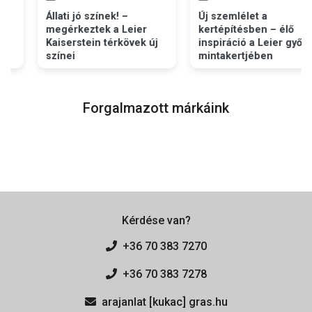
Állati jó színek! –
Új szemlélet a
megérkeztek a Leier
kertépítésben – élő
Kaiserstein térkövek új
inspiráció a Leier győri
színei
mintakertjében
Forgalmazott márkáink
Kérdése van?
+36 70 383 7270
+36 70 383 7278
arajanlat [kukac] gras.hu