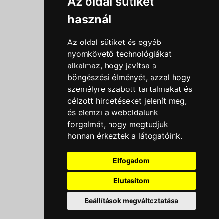
Az oldal sütiket
Adatkezelési tájékoztató
használ
Általános szerződési feltételek
Impresszum
Az oldal sütiket és egyéb
Nyereményjáték szabály
nyomkövető technológiákat
alkalmaz, hogy javítsa a
Outlet nap nyereményjáték szabályzat
böngészési élményét, azzal hogy
Süti beállítások
személyre szabott tartalmakat és
célzott hirdetéseket jelenít meg,
Menü
és elemzi a weboldalunk
forgalmát, hogy megtudjuk
Ajánlatkérés
honnan érkeztek a látogatóink.
Szakmai tippek / Újdonságok
Kapcsolat
Elfogadom
Letölthető katalógusok
Rólunk
Elutasítom
Szállítás
×
Beállítások megváltoztatása