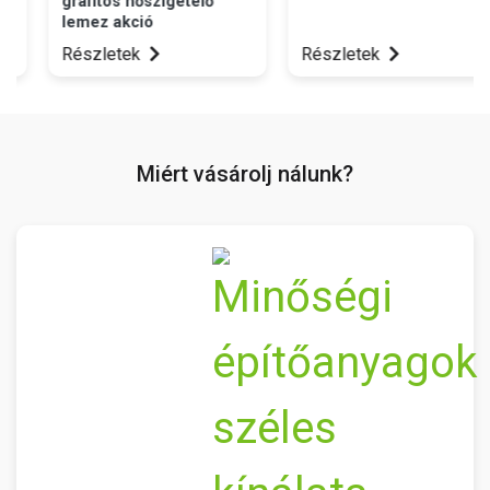
grafitos hőszigetelő
lemez akció
Részletek
Részletek
Miért vásárolj nálunk?