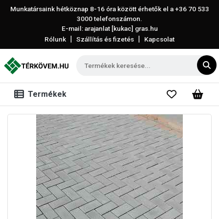
Munkatársaink hétköznap 8-16 óra között érhetők el a
+36 70 533
3000
telefonszámon.
E-mail: arajanlat [kukac] gras.hu
|
|
Rólunk
Szállítás és fizetés
Kapcsolat
Termékek