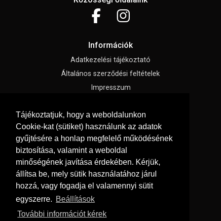
Információk
Adatkezelési tájékoztató
Általános szerződési feltételek
Impresszum
Süti beállítások
Tájékoztatjuk, hogy a weboldalunkon
Cookie-kat (sütiket) használunk az adatok
Menü
gyűjtésére a honlap megfelelő működésének
Ajánlatkérés
biztosítása, valamint a weboldal
Hírek, cikkek
minőségének javítása érdekében. Kérjük,
állítsa be, mely sütik használatához járul
Kapcsolat
hozzá, vagy fogadja el valamennyi sütit
Letölthető katalógusok
egyszerre.
Beállítások
Rólunk
További információt kérek
Oldaltérkép