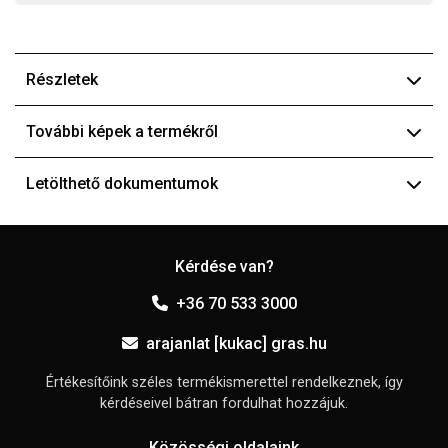
Részletek
További képek a termékről
Letölthető dokumentumok
Kérdése van?
+36 70 533 3000
arajanlat [kukac] gras.hu
Értékesítőink széles termékismerettel rendelkeznek, így
kérdéseivel bátran fordulhat hozzájuk.
Közösségi oldalaink