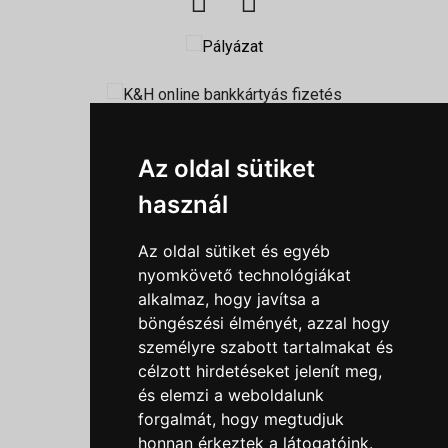
Információk
Az oldal sütiket
Adatkezelési tájékoztató
használ
Általános szerződési feltételek
Impresszum
Az oldal sütiket és egyéb
Nyereményjáték szabály
nyomkövető technológiákat
alkalmaz, hogy javítsa a
Outlet nap nyereményjáték szabályzat
böngészési élményét, azzal hogy
Süti beállítások
személyre szabott tartalmakat és
célzott hirdetéseket jelenít meg,
Menü
és elemzi a weboldalunk
forgalmát, hogy megtudjuk
Ajánlatkérés
honnan érkeztek a látogatóink.
Szakmai tippek / Újdonságok