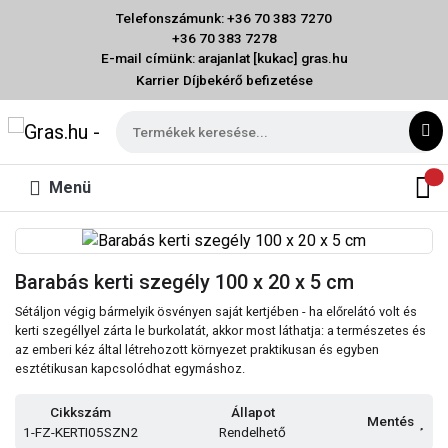
Telefonszámunk: +36 70 383 7270
+36 70 383 7278
E-mail címünk: arajanlat [kukac] gras.hu
Karrier
Díjbekérő befizetése
Menü
Barabás kerti szegély 100 x 20 x 5 cm
Sétáljon végig bármelyik ösvényen saját kertjében - ha előrelátó volt és
kerti szegéllyel zárta le burkolatát, akkor most láthatja: a természetes és
az emberi kéz által létrehozott környezet praktikusan és egyben
esztétikusan kapcsolódhat egymáshoz.
Cikkszám
Állapot
Mentés
1-FZ-KERTI05SZN2
Rendelhető