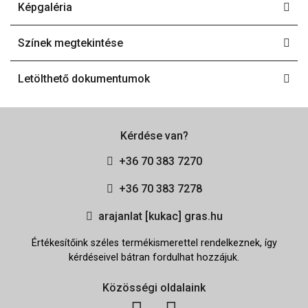
Képgaléria
Színek megtekintése
Letölthető dokumentumok
Kérdése van?
+36 70 383 7270
+36 70 383 7278
arajanlat [kukac] gras.hu
Értékesítőink széles termékismerettel rendelkeznek, így
kérdéseivel bátran fordulhat hozzájuk.
Közösségi oldalaink