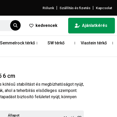
|
|
Rólunk
Szállítás és fizetés
Kapcsolat
kedvencek
Ajánlatkérés
Semmelrock térkő
SW térkő
Viastein térkő
ő 6 cm
 kötésű stabilitást és megbízhatóságot nyújt,
ák, ahol a teherbírás elsődleges szempont.
 tapadást biztosító felületet nyújt, könnyen
Állapot