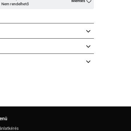
Mentés
Nem rendelhető
enü
ánlatkérés