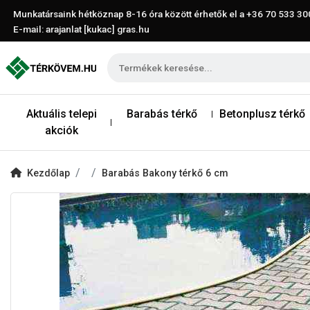
Munkatársaink hétköznap 8-16 óra között érhetők el a
+36 70 533 30
E-mail: arajanlat [kukac] gras.hu
Aktuális telepi
Barabás térkő
Betonplusz térkő
akciók
Kezdőlap
Barabás Bakony térkő 6 cm