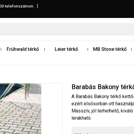
|
00
telefonszámon.
Frühwald térkő
Leier térkő
MB Stone térkő
Barabás Bakony térk
A Barabás Bakony térkő kettős
ezért elsősorban ott használj
Masszív, jól terhelhető, kiváló
lerakható.