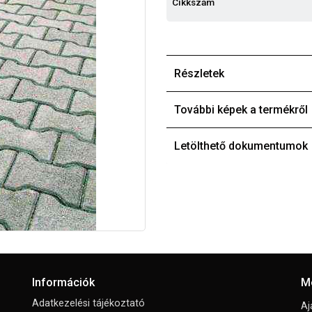
Cikkszám
Részletek
További képek a termékről
Letölthető dokumentumok
Információk
M
Adatkezelési tájékoztató
Aj