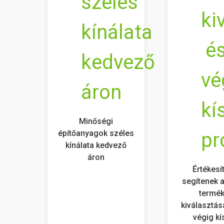
Minőségi
építőanyagok széles
kínálata kedvező
áron
Értékesí
segítenek a
termé
kiválasztás
végig kí