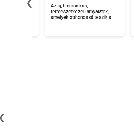
‹
mint
Az új, harmonikus,
giát
természetközeli árnyalatok,
A Le
amelyek otthonossá teszik a
csup
kertet.
egy b
amel
insp
szak
‹