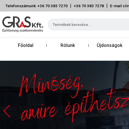
|
|
Telefonszámunk: +36 70 383 7270
+36 70 383 7278
E-mail cím
Főoldal
Rólunk
Újdonságok