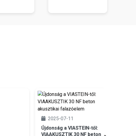
2025-
2025-07-11
Újdonság
modulári
Újdonság a VIASTEIN-től:
VIAAKUSZTIK 30 NF beton
Esztétik