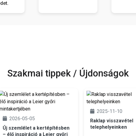
det.
Szakmai tippek / Újdonságok
2025-11-10
026-05-05
Raklap visszavétel
telephelyeinken
zemlélet a kertépítésben
ő inspiráció a Leier győri