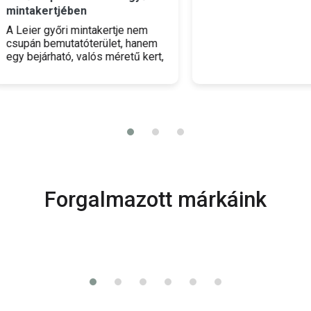
akertjében
ier győri mintakertje nem
án bemutatóterület, hanem
ejárható, valós méretű kert,
y egyszerre szolgál
irációs forrásként és
mai tudásközpontként.
Forgalmazott márkáink