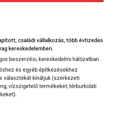
ított, családi vállalkozás, több évtizedes
nyag kereskedelemben.
gos beszerzési, kereskedelmi hálózatban.
téshez és egyéb építkezésekhez
választékát kínáljuk (szerkezeti
ang, vízszigetelő termékeket, térburkolati
keket).