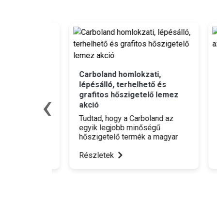
énynyár
Leie
azon
Carboland homlokzati,
lépésálló, terhelhető és
Szer
‹
grafitos hőszigetelő lemez
sárolsz,
kerí
ádhoz
akció
otth
nélk
Tudtad, hogy a Carboland az
eted be,
mode
egyik legjobb minőségű
ényekre
Ft/d
hőszigetelő termék a magyar
ráad
piacon?
azon
Részletek
Rész
őket