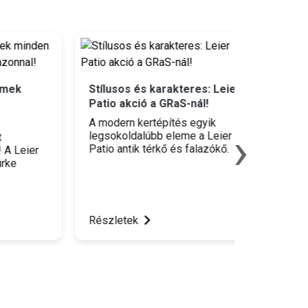
Stílusos és karakteres: Leier
Hatalma
Patio akció a GRaS-nál!
akció üll
A modern kertépítés egyik
Építkezők
›
legsokoldalúbb eleme a Leier
minőségi
Patio antik térkő és falazókő.
belső vag
ier
Különlegessége a speciális
itt a vis
felületnemesítésben rejlik: az
üllői GRa
antikolási eljárás során a kövek
rendkívül
élei és sarkai véletlenszerűen
készletrő
i
töredeznek, felületük pedig
népszerű
ó
Részletek
Részlete
egyedi patinát kap. Az
falazó- é
ról,
eredmény egy természetes
ről
hatású, színmelírozott
k
díszburkolat, amely egyszerre
sugároz karaktert és
tartósságot.