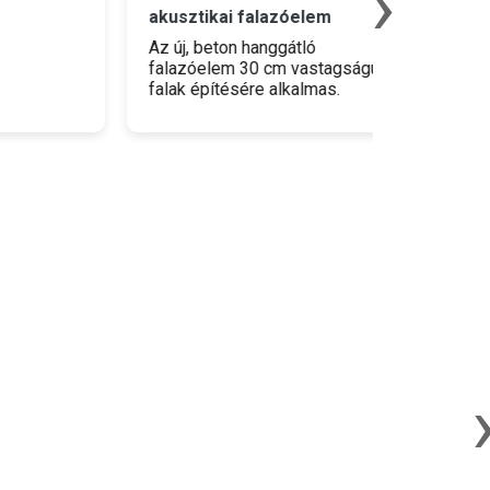
›
akusztikai falazóelem
maximáli
támfalak 
Az új, beton hanggátló
falazóelem 30 cm vastagságú
falak építésére alkalmas.