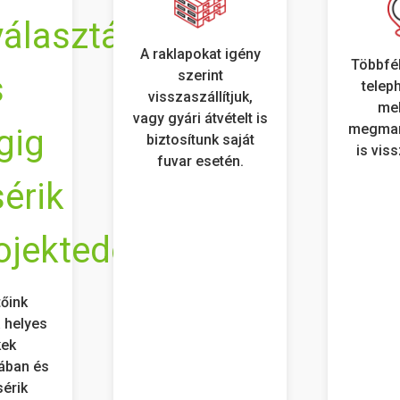
A raklapokat igény
Többfél
szerint
telep
visszaszállítjuk,
mel
vagy gyári átvételt is
megmar
biztosítunk saját
is vis
fuvar esetén.
tőink
 helyes
kek
ában és
sérik