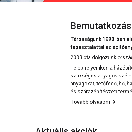
Bemutatkozás
Társaságunk 1990-ben alap
tapasztalattal az építőa
2008 óta dolgozunk orszá
Telephelyeinken a házépí
szükséges anyagok széles 
anyagokat, tetőfedő, hő, h
és szárazépítészeti termé
Tovább olvasom
Aktuális akciók