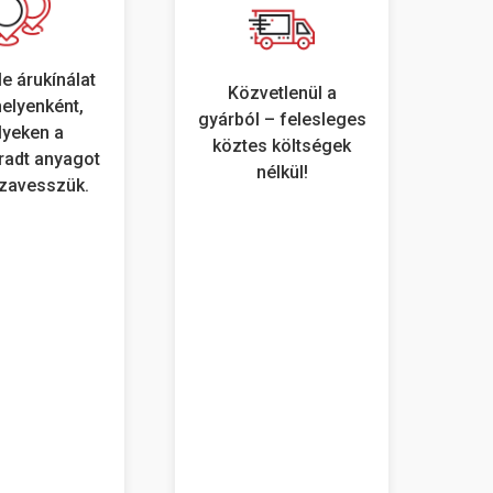
e árukínálat
Közvetlenül a
helyenként,
gyárból – felesleges
yeken a
köztes költségek
adt anyagot
nélkül!
szavesszük.