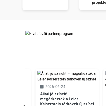
projekte
2026-06-24
2
Állati jó színek! –
ója
megérkeztek a Leier
Új s
Kaiserstein térkövek új színei
– él
ket