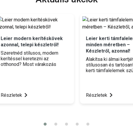
r modern kerítéskövek
Leier kerti támfalelemek
nal, telepi készletről!
minden méretben –
Készletről, azonnal!
etnéd stílusos, modern
téssel keretezni az
Alakítsa ki álmai kertjét
onod? Most várakozás
stílusosan és tartósan! A Le
ül belevághatsz! A Leier
kerti támfalelemek szürke
rn kerítésköveket már 820
színben, szinte minden
b ártól beszerezheted,
méretben azonnal, telepi
ásul telephelyeinkről
készletről elérhetők az üllő
nal, készletről elviheted
telephelyünkön. Legyen sz
letek
Részletek
.
szintkülönbségek áthidalásá
esztétikus ágyásszegélyek
vagy kerti lépcsőkről, nálun
megtalálja a tökéletes
megoldást.